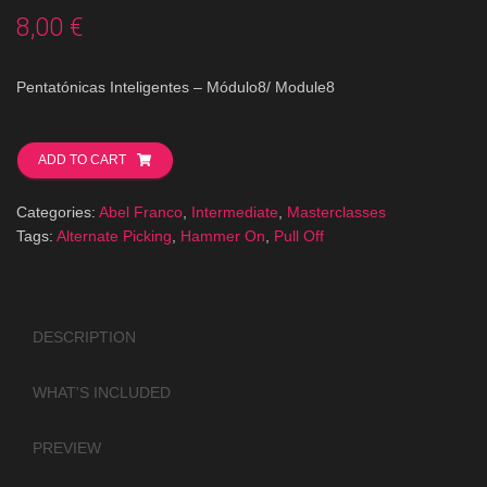
8,00
€
Pentatónicas Inteligentes – Módulo8/ Module8
Pentatónicas
Inteligentes
ADD TO CART
-
Mod8
Categories:
Abel Franco
,
Intermediate
,
Masterclasses
quantity
Tags:
Alternate Picking
,
Hammer On
,
Pull Off
DESCRIPTION
WHAT'S INCLUDED
PREVIEW