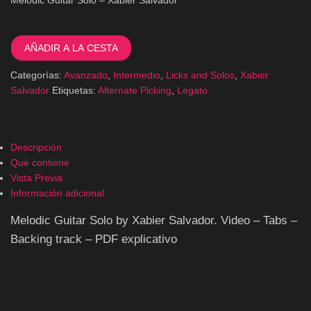
Melodic
Guitar
AÑADIR A LA CESTA
Solo
cantidad
Categorías:
Avanzado
,
Intermedio
,
Licks and Solos
,
Xabier
Salvador
Etiquetas:
Alternate Picking
,
Legato
Descripción
Qué contiene
Vista Previa
Información adicional
Melodic Guitar Solo by Xabier Salvador. Video – Tabs –
Backing track – PDF explicativo